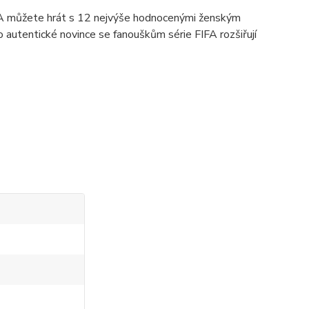
FA můžete hrát s 12 nejvýše hodnocenými ženským
to autentické novince se fanouškům série FIFA rozšiřují