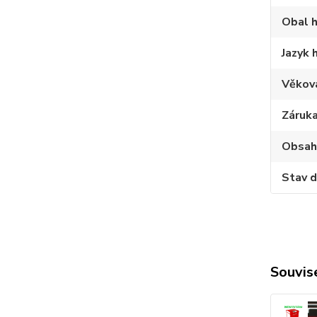
Obal h
Jazyk 
Věkov
Záruk
Obsah
Stav d
Souvise