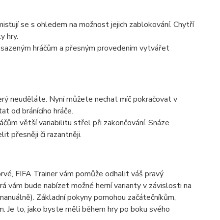
misťují se s ohledem na možnost jejich zablokování. Chytří
y hry.
i obsazeným hráčům a přesným provedením vytvářet
erý neuděláte. Nyní můžete nechat míč pokračovat v
at od bránícího hráče.
čům větší variabilitu střel při zakončování. Snáze
 přesněji či razantněji.
prvé, FIFA Trainer vám pomůže odhalit váš pravý
rá vám bude nabízet možné herní varianty v závislosti na
 či manuálně). Základní pokyny pomohou začátečníkům,
ům. Je to, jako byste měli během hry po boku svého