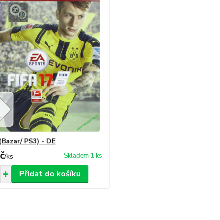
(Bazar/ PS3) - DE
č
Skladem 1 ks
/
ks
Přidat do košíku