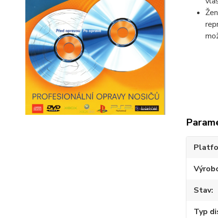
vla
Žen
rep
mož
Param
Platf
Výrob
Stav
Typ di