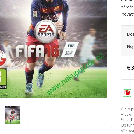
náročně
inovat
Dos
Nej
63
Číslo p
Platfor
Stav:
P
Obal hr
Věková 