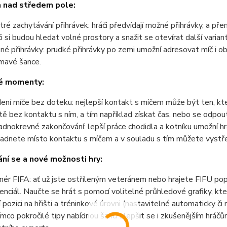
a nad středem pole:
tré zachytávání přihrávek: hráči předvídají možné přihrávky, a pře
či si budou hledat volné prostory a snažit se otevírat další variant
ené přihrávky: prudké přihrávky po zemi umožní adresovat míč 
ímavé šance.
é momenty:
ení míče bez doteku: nejlepší kontakt s míčem může být ten, kt
tě bez kontaktu s ním, a tím například získat čas, nebo se odpout
adnokrevné zakončování: lepší práce chodidla a kotníku umožní hrá
adnete místo kontaktu s míčem a v souladu s tím můžete vystřelit
ní se a nové možnosti hry:
nér FIFA: ať už jste ostříleným veteránem nebo hrajete FIFU po
enciál. Naučte se hrát s pomocí volitelné průhledové grafiky, kte
í pozici na hřišti a tréninkové úrovni (nastavitelné automaticky
ímco pokročilé tipy nabídnou šanci zlepšit se i zkušenějším hráč