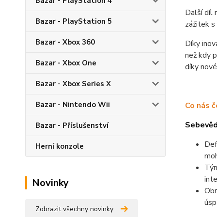
Bazar - PlayStation 4
Další díl
Bazar - PlayStation 5
zážitek s
Bazar - Xbox 360
Díky inov
než kdy p
Bazar - Xbox One
díky nové
Bazar - Xbox Series X
Bazar - Nintendo Wii
Co nás č
Sebevěd
Bazar - Příslušenství
Def
Herní konzole
moh
Tým
int
Novinky
Obr
úsp
Zobrazit všechny novinky