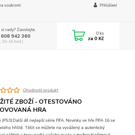
na soukromí
Přihlášení
 si rady? Zavolejte.
0
ks
 608 942 360
za
0 Kč
, 10-16 hod.)
Ohodnotit produkt
ŽITÉ ZBOŽÍ - OTESTOVÁNO
OVOVANÁ HRA
 (PS3):Další díl nejlepší série FIFA. Novinky ve hře FIFA 16 se
 celého hřiště. Těšit se můžete na vyvážený a autentický
ový zážitek s hrou podle vašeho gusta a možností přijmout