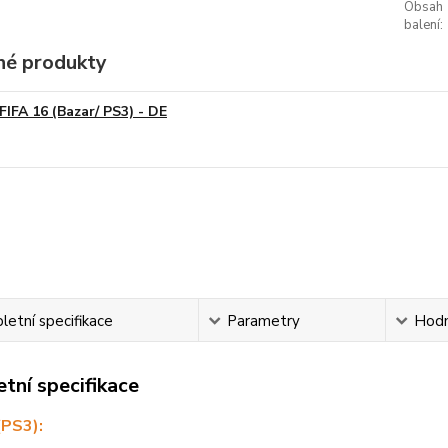
Obsah
balení:
é produkty
FIFA 16 (Bazar/ PS3) - DE
etní specifikace
Parametry
Hodn
tní specifikace
(PS3):