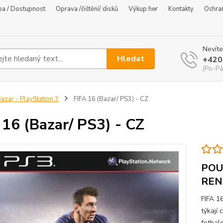
ba / Dostupnost
Oprava /čištění/ disků
Výkup her
Kontakty
Ochra
Nevíte
Hledat
+420
(Po-Pá
azar - PlayStation 3
FIFA 16 (Bazar/ PS3) - CZ
 16 (Bazar/ PS3) - CZ
POU
REN
FIFA 16
týkají
fotbal