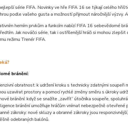
 nejlepší série FIFA. Novinky ve hře FIFA 16 se týkají celého hři
 hrou podle vašeho gusta a možností přijmout náročnější výzvy. A 
ativním herním prvkům a funkcím nabízí FIFA 16 sebevědomé brán
ředtím. Jak nováčci série, tak i ostřílenější hráči si mohou zlepši
mu režimu Trenér FIFA.
eká?
omé bránění:
enzivní obratnost: k udržení kroku s technicky zdatnými soupeři
ou uzavírat prostory a pomocí rychlé změny směru s úkroky udrž
ové bránění: když se snažíte „zavřít“ útočníka soupeře, spoluhr
eligence bránění umožňuje hráčům vnímat nebezpečně otevřené p
anné zákroky: nové skluzy a obranné zákroky jsou responzivnější, c
ěšně odebraných balónů.