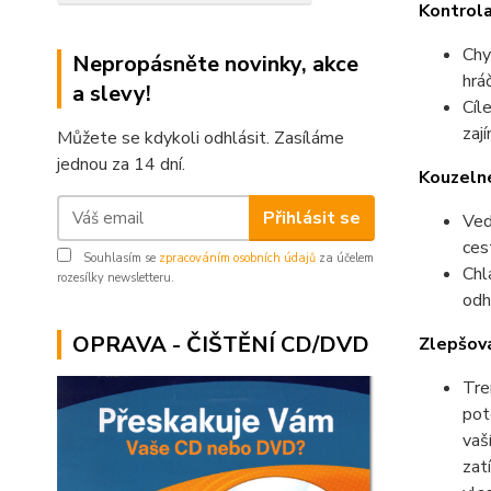
Kontrol
Chy
Nepropásněte novinky, akce
hrá
a slevy!
Cíl
zaj
Můžete se kdykoli odhlásit. Zasíláme
jednou za 14 dní.
Kouzeln
Přihlásit se
Ved
ces
Souhlasím se
zpracováním osobních údajů
za účelem
Chl
rozesílky newsletteru.
odh
OPRAVA - ČIŠTĚNÍ CD/DVD
Zlepšová
Tre
pot
vaš
zat