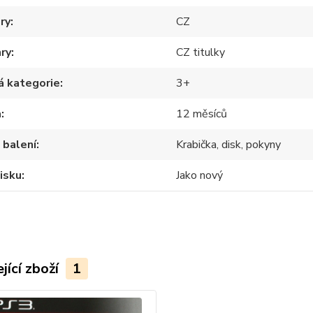
ry
CZ
hry
CZ titulky
á kategorie
3+
a
12 měsíců
 balení
Krabička, disk, pokyny
isku
Jako nový
jící zboží
1