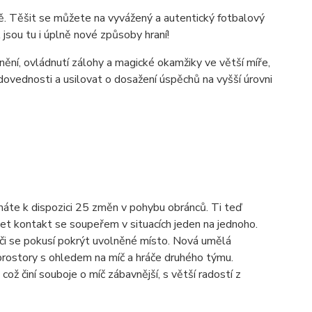
ště. Těšit se můžete na vyvážený a autentický fotbalový
jsou tu i úplně nové způsoby hraní!
ění, ovládnutí zálohy a magické okamžiky ve větší míře,
t dovednosti a usilovat o dosažení úspěchů na vyšší úrovni
 máte k dispozici 25 změn v pohybu obránců. Ti teď
et kontakt se soupeřem v situacích jeden na jednoho.
áči se pokusí pokrýt uvolněné místo. Nová umělá
rostory s ohledem na míč a hráče druhého týmu.
ož činí souboje o míč zábavnější, s větší radostí z