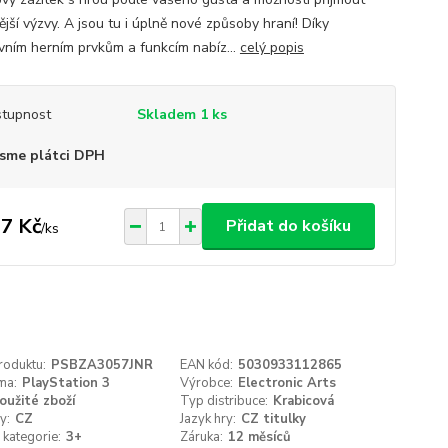
jší výzvy. A jsou tu i úplně nové způsoby hraní! Díky
ivním herním prvkům a funkcím nabíz...
celý popis
tupnost
Skladem 1 ks
sme plátci DPH
7 Kč
Přidat do košíku
/
ks
roduktu:
PSBZA3057JNR
EAN kód:
5030933112865
ma:
PlayStation 3
Výrobce:
Electronic Arts
oužité zboží
Typ distribuce:
Krabicová
y:
CZ
Jazyk hry:
CZ titulky
kategorie:
3+
Záruka:
12 měsíců