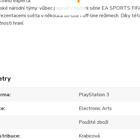
stního experta.
ské národní týmy: vůbec poprvé v historii série EA SPORTS FI
rezentacemi světa v několika on-line i off-line režimech. Díky té
nosti hraní.
etry
orma
PlayStation 3
ce
Electronic Arts
Použité zboží
stribuce
Krabicová