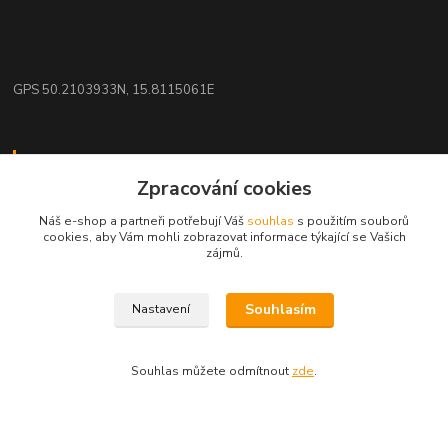
GPS 50.2103933N, 15.8115061E
Kontakty
Zpracování cookies
eshop: nakupujizde
Náš e-shop a partneři potřebují Váš
souhlas
s použitím souborů
cookies, aby Vám mohli zobrazovat informace týkající se Vašich
+420 608 942 360
zájmů.
(Po-Pá, 10-16 hod.)
Souhlasím
Nastavení
info.uniexcom@email.cz
Souhlas můžete odmítnout
zde
.
Vytvořeno na
Eshop-rychle.cz