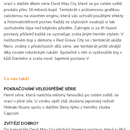
vrací s dalším dílem série Devil May Cry, které se po celém světě
prodalo přes 16 milionů kopií. Tentokrát s průlomovou grafikou
založenou na vlastním enginu, která vás uchvátí použitými efekty
a fotorealističností postav. Každý ze stylových soubojů si tak
vychutnáte lépe než kdykoliv předtím. Zahrajte si za tři hlavní
postavy, přičemž každá se vyznačuje zcela jiným herním stylem. V
nelítostném boji s démony v Red Grave City se i tentokrát ukáže
Nero, známý z předchozích dílů série, ale tentokrát ještě silnější
díky novým robotickým rukám. Společně s ním si vyzkoušíte boj v
kůži Danteho a zcela nové, tajemné postavy V.
Co nás čeká?
POKRAČOVÁNÍ VELEÚSPĚŠNÉ SÉRIE
Herní série, která nadchla miliony fanoušků po celém světě, se
vrací v plné síle. U vzniku opět stál zkušený japonský režisér
Hideaki Itsuno spolu s dalšími členy týmu z herního studia
Capcom.
ZVÍTĚZÍ DOBRO?
Do kanceláře Devil May Cry přichází tajemná postava, která si říká