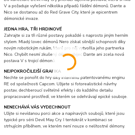
V a požaduje vyřešení několika případů řádění démonů. Dante a
Nico se dostanou až do Red Grave City, které je epicentrem
démonické invaze.
JEDNA HRA, TŘI HRDINOVÉ
Zahrajte si za tři různé postavy, pokaždé s naprosto jiným herním
stylem. Mladý lovec démonů Nero získal silnější schopnosti díky
novým robotickým rukám, které pro něj vytvořila jeho partnerka
Nico. Chybět nesmí zkušený démonobijec Dante ani zcela nová
postava V s trojicí démonů.
NEJPOKROČILEJŠÍ GRAFIKA
Nechte se ponořit do hry díky internímu patentovanému enginu
RE od společnosti Capcom. Užijete si fotorealistické návrhy
postav, dechberoucí světelné efekty i do každého detailu
propracované prostředí, ve kterém se odehrávají epické souboje.
NENECHÁVÁ VÁS VYDECHNOUT
Užijte si nevídanou porci akce a napínavých soubojů, které jsou
typické pro sérii Devil May Cry. I tentokrát v kombinaci se
strhujícím příběhem, ve kterém není nouze o nelítostné démony.