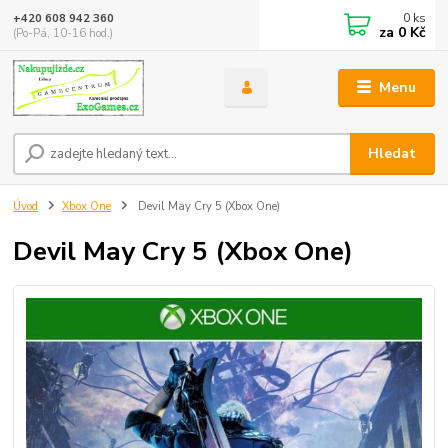
0
ks
+420 608 942 360
za
0 Kč
(Po-Pá, 10-16 hod.)
Menu
Hledat
Úvod
Xbox One
Devil May Cry 5 (Xbox One)
Devil May Cry 5 (Xbox One)