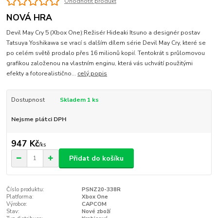
Ohodnotit produkt
NOVÁ HRA
Devil May Cry 5 (Xbox One):Režisér Hideaki Itsuno a designér postav
Tatsuya Yoshikawa se vrací s dalším dílem série Devil May Cry, které se
po celém světě prodalo přes 16 milionů kopií. Tentokrát s průlomovou
grafikou založenou na vlastním enginu, která vás uchvátí použitými
efekty a fotorealistično...
celý popis
Dostupnost
Skladem 1 ks
Nejsme plátci DPH
947 Kč
/
ks
Přidat do košíku
Číslo produktu:
PSNZ20-338R
Platforma:
Xbox One
Výrobce:
CAPCOM
Stav:
Nové zboží