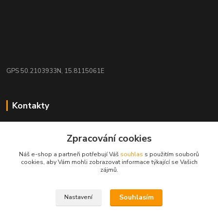
GPS 50.2103933N, 15.8115061E
Kontakty
eshop: nakupujizde
Zpracování cookies
+420 608 942 360
Náš e-shop a partneři potřebují Váš
souhlas
s použitím souborů
(Po-Pá, 10-16 hod.)
cookies, aby Vám mohli zobrazovat informace týkající se Vašich
zájmů.
info.uniexcom@email.cz
Souhlasím
Nastavení