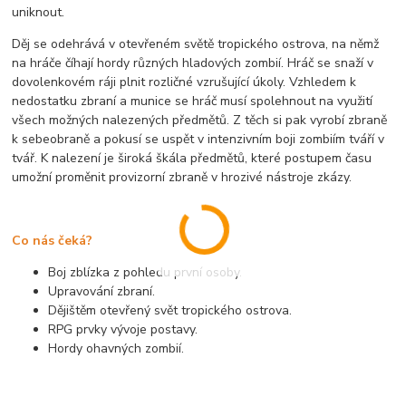
uniknout.
Děj se odehrává v otevřeném světě tropického ostrova, na němž
na hráče číhají hordy různých hladových zombií. Hráč se snaží v
dovolenkovém ráji plnit rozličné vzrušující úkoly. Vzhledem k
nedostatku zbraní a munice se hráč musí spolehnout na využití
všech možných nalezených předmětů. Z těch si pak vyrobí zbraně
k sebeobraně a pokusí se uspět v intenzivním boji zombiím tváří v
tvář. K nalezení je široká škála předmětů, které postupem času
umožní proměnit provizorní zbraně v hrozivé nástroje zkázy.
Co nás čeká?
Boj zblízka z pohledu první osoby.
Upravování zbraní.
Dějištěm otevřený svět tropického ostrova.
RPG prvky vývoje postavy.
Hordy ohavných zombií.