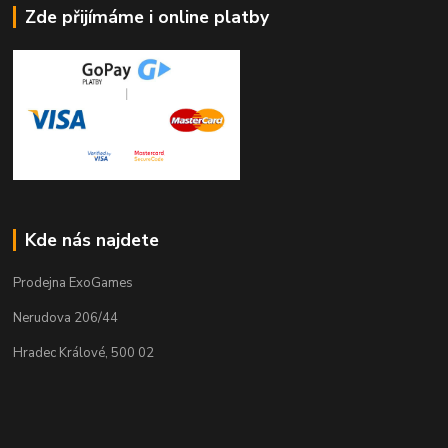
Zde přijímáme i online platby
Kde nás najdete
Prodejna ExoGames
Nerudova 206/44
Hradec Králové, 500 02