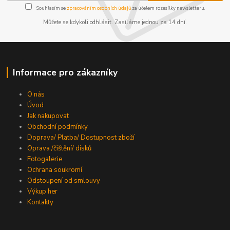
Souhlasím se
zpracováním osobních údajů
za účelem rozesílky newsletteru.
Můžete se kdykoli odhlásit. Zasíláme jednou za 14 dní.
Informace pro zákazníky
O nás
Úvod
Jak nakupovat
Obchodní podmínky
Doprava/ Platba/ Dostupnost zboží
Oprava /čištění/ disků
Fotogalerie
Ochrana soukromí
Odstoupení od smlouvy
Výkup her
Kontakty