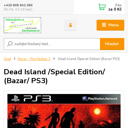
0
ks
+420 608 942 360
za
0 Kč
(Po-Pá, 10-16 hod.)
Menu
Hledat
Úvod
Bazar - PlayStation 3
Dead Island /Special Edition/ (Bazar/ PS3)
Dead Island /Special Edition/
(Bazar/ PS3)