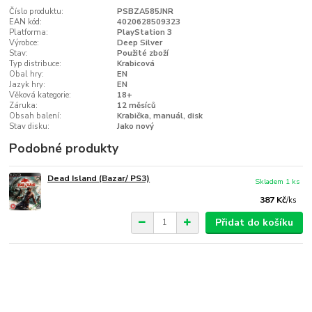
Číslo produktu:
PSBZA585JNR
EAN kód:
4020628509323
Platforma:
PlayStation 3
Výrobce:
Deep Silver
Stav:
Použité zboží
Typ distribuce:
Krabicová
Obal hry:
EN
Jazyk hry:
EN
Věková kategorie:
18+
Záruka:
12 měsíců
Obsah balení:
Krabička, manuál, disk
Stav disku:
Jako nový
Podobné produkty
Dead Island (Bazar/ PS3)
Skladem 1 ks
387 Kč
/
ks
Přidat do košíku