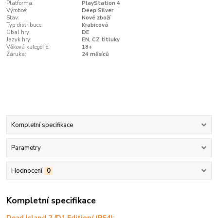
Platforma:
PlayStation 4
Výrobce:
Deep Silver
Stav:
Nové zboží
Typ distribuce:
Krabicová
Obal hry:
DE
Jazyk hry:
EN, CZ titluky
Věková kategorie:
18+
Záruka:
24 měsíců
Kompletní specifikace
Parametry
Hodnocení
0
Kompletní specifikace
Dead Island 2 /D1 Edition/ (PS4):