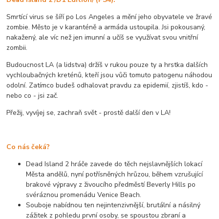
Smrtící virus se šíří po Los Angeles a mění jeho obyvatele ve žravé
zombie. Město je v karanténě a armáda ustoupila. Jsi pokousaný,
nakažený, ale víc než jen imunní a učíš se využívat svou vnitřní
zombii.
Budoucnost LA (a lidstva) držíš v rukou pouze ty a hrstka dalších
vychloubačných kreténů, kteří jsou vůči tomuto patogenu náhodou
odolní. Zatímco budeš odhalovat pravdu za epidemií, zjistíš, kdo -
nebo co - jsi zač.
Přežij, vyvíjej se, zachraň svět - prostě další den v LA!
Co nás čeká?
Dead Island 2 hráče zavede do těch nejslavnějších lokací
Města andělů, nyní potřísněných hrůzou, během vzrušující
brakové výpravy z živoucího předměstí Beverly Hills po
svéráznou promenádu Venice Beach.
Souboje nabídnou ten nejintenzivnější, brutální a násilný
zážitek z pohledu první osoby, se spoustou zbraní a