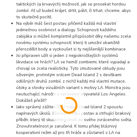
taktických (a krvavých) možností, jak se prosekat hordou
zombií. Ať už budeš krájet, drtit, pálit, či trhat, chceme, abys
to skutečně pocítil.
Na výběr máš šest postav, přičemž každá má vlastní
jedinečnou osobnost a dialogy. Schopnosti každého
zabijáka si můžeš kompletně přizpůsobit díky našemu zcela
novému systému schopností, který ti umožní okamžitě
přerozdělit body a vyzkoušet si ty nejšílenější kombinace.
Jsi připraven užít si jeden z nejpokročilejších systémů
likvidace ve hrách? LA se hemží zombiemi, které vypadají a
chovají se zcela realisticky. Tyto zmutované obludy jsou
oživeným, prohnilým srdcem Dead Island 2 s desítkami
odlišných druhů zombií, z nichž každý má vlastní mutace,
útoky a stovky vizuálních variant s motivy LA. Monstra jsou
neutuchající, nároční a opravdoví obyvatelé Los Angeles.
Dokážeš přežít?
Jako správný zážitek RPG nabízí Dead Island 2 spoustu
napínavých úkolů, šílenou hrstku postav a strhující brakový
příběh, který tě skutečně ponoří do svého zvráceného světa.
Znovuhratelnost je zaručená. K tomu přidej bláznivý
kooperativní režim až pro tři hráče a zůstaneš v LA na