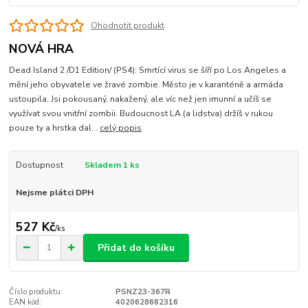
Ohodnotit produkt
NOVÁ HRA
Dead Island 2 /D1 Edition/ (PS4): Smrtící virus se šíří po Los Angeles a
mění jeho obyvatele ve žravé zombie. Město je v karanténě a armáda
ustoupila. Jsi pokousaný, nakažený, ale víc než jen imunní a učíš se
využívat svou vnitřní zombii. Budoucnost LA (a lidstva) držíš v rukou
pouze ty a hrstka dal...
celý popis
Dostupnost
Skladem 1 ks
Nejsme plátci DPH
527 Kč
/
ks
Přidat do košíku
Číslo produktu:
PSNZ23-367R
EAN kód:
4020628682316