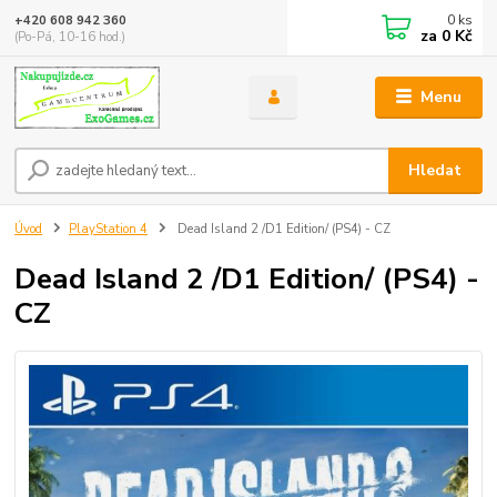
0
ks
+420 608 942 360
za
0 Kč
(Po-Pá, 10-16 hod.)
Menu
Hledat
Úvod
PlayStation 4
Dead Island 2 /D1 Edition/ (PS4) - CZ
Dead Island 2 /D1 Edition/ (PS4) -
CZ