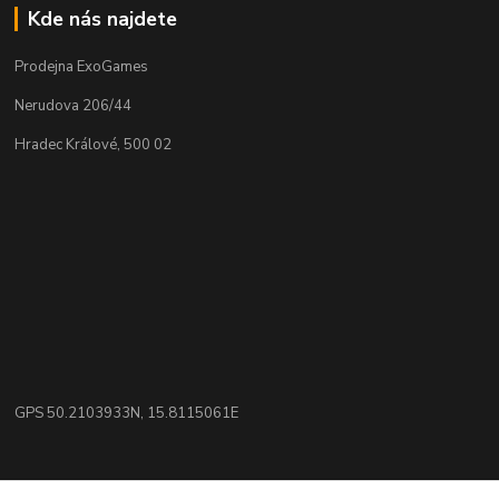
Kde nás najdete
Prodejna ExoGames
Nerudova 206/44
Hradec Králové, 500 02
GPS 50.2103933N, 15.8115061E
Kontakty