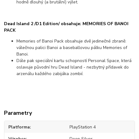
hodně dlouhý (a brutální) výlet.
Dead Island 2 /D1 Edition/ obsahuje:
MEMORIES OF BANOI
PACK
Memories of Banoi Pack obsahuje dvě jedinečné zbraně:
válečnou palici Banoi a baseballovou pálku Memories of
Banoi.
Dále pak speciální kartu schopností Personal Space, která
oslavuje původní hru Dead Island - nezbytný přídavek do
arzenálu každého zabijáka zombií.
Parametry
Platforma
PlayStation 4
Výrobce
Deep Silver