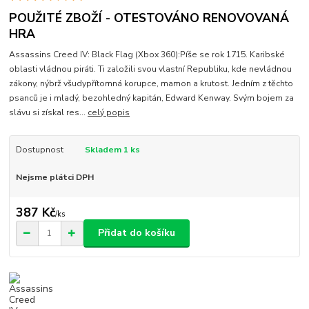
POUŽITÉ ZBOŽÍ - OTESTOVÁNO RENOVOVANÁ
HRA
Assassins Creed IV: Black Flag (Xbox 360):Píše se rok 1715. Karibské
oblasti vládnou piráti. Ti založili svou vlastní Republiku, kde nevládnou
zákony, nýbrž všudypřítomná korupce, mamon a krutost. Jedním z těchto
psanců je i mladý, bezohledný kapitán, Edward Kenway. Svým bojem za
slávu si získal res...
celý popis
Dostupnost
Skladem 1 ks
Nejsme plátci DPH
387 Kč
/
ks
Přidat do košíku