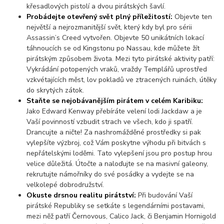
křesadlových pistolí a dvou pirátských šavlí.
Probádejte otevřený svět plný příležitostí:
Objevte ten
největší a nejrozmanitější svět, který kdy byl pro sérii
Assassin’s Creed vytvořen. Objevte 50 unikátních lokací
táhnoucích se od Kingstonu po Nassau, kde můžete žít
pirátským způsobem života. Mezi tyto pirátské aktivity patří:
Vykrádání potopených vraků, vraždy Templářů uprostřed
vzkvétajících měst,
l
ov pokladů ve ztracených ruinách, útěky
do skrytých zátok.
Staňte se nejobávanějším pirátem v celém Karibiku:
Jako Edward Kenway přebíráte velení lodi Jackdaw a je
Vaší povinností vzbudit strach ve všech, kdo ji spatří.
Drancujte a ničte! Za nashromážděné prostředky si pak
vylepšíte výzbroj, což Vám poskytne výhodu při bitvách s
nepřátelskými loděmi. Tato vylepšení jsou pro postup hrou
velice důležitá. Útočte a naloďujte se na masivní galeony,
rekrutujte námořníky do své posádky a vydejte se na
velkolepé dobrodružství.
Okuste drsnou realitu pirátství:
Při budování Vaší
pirátské Republiky se setkáte s legendárními postavami,
mezi něž patří Černovous, Calico Jack, či Benjamin Hornigold