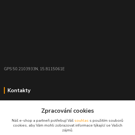
GPS 50.2103933N, 15.8115061E
Kontakty
eshop: nakupujizde
Zpracování cookies
+420 608 942 360
Náš e-shop a partneři potřebují Váš
souhlas
s použitím souborů
(Po-Pá, 10-16 hod.)
cookies, aby Vám mohli zobrazovat informace týkající se Vašich
zájmů.