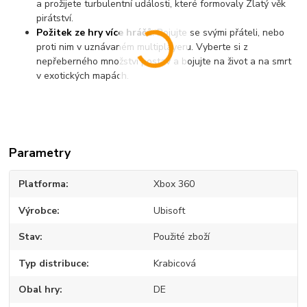
a prožijete turbulentní události, které formovaly Zlatý věk
pirátství.
Požitek ze hry více hráčů
:
Bojujte se svými přáteli, nebo
proti nim v uznávaném multiplayeru. Vyberte si z
nepřeberného množství postav a bojujte na život a na smrt
v exotických mapách.
Parametry
Platforma
Xbox 360
Výrobce
Ubisoft
Stav
Použité zboží
Typ distribuce
Krabicová
Obal hry
DE