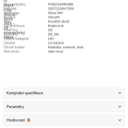
Číslo produktu:
PSBZA3080JNR
EAN kód:
3307215847350
Platforma:
Xbox 360
Výrobce:
Ubisoft
Stav:
Použité zboží
Typ distribuce:
Krabicová
Obal hry:
DE
Jazyk hry:
DE, EN
Věková kategorie:
18+
Záruka:
12 měsíců
Obsah balení:
Krabička, manuál, disk
Stav disku:
Jako nový
Kompletní specifikace
Parametry
Hodnocení
0