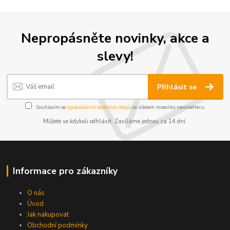
Nepropásněte novinky, akce a
slevy!
Přihlásit se
Souhlasím se
zpracováním osobních údajů
za účelem rozesílky newsletteru.
Můžete se kdykoli odhlásit. Zasíláme jednou za 14 dní.
Informace pro zákazníky
O nás
Úvod
Jak nakupovat
Obchodní podmínky