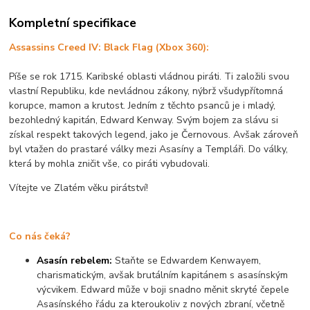
Kompletní specifikace
Assassins Creed IV: Black Flag (Xbox 360):
Píše se rok 1715. Karibské oblasti vládnou piráti. Ti založili svou
vlastní Republiku, kde nevládnou zákony, nýbrž všudypřítomná
korupce, mamon a krutost. Jedním z těchto psanců je i mladý,
bezohledný kapitán, Edward Kenway. Svým bojem za slávu si
získal respekt takových legend, jako je Černovous. Avšak zároveň
byl vtažen do prastaré války mezi Asasíny a Templáři. Do války,
která by mohla zničit vše, co piráti vybudovali.
Vítejte ve Zlatém věku pirátství!
Co nás čeká?
Asasín rebelem:
Staňte se Edwardem Kenwayem,
charismatickým, avšak brutálním kapitánem s asasínským
výcvikem. Edward může v boji snadno měnit skryté čepele
Asasínského řádu za kteroukoliv z nových zbraní, včetně