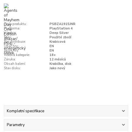
Číslo produktu:
PSBZA1915JNR
Platforma:
PlayStation 4
Výrobce:
Deep Silver
Stav:
Použité zboží
Typ distribuce:
Krabicová
Obal hry:
EN
Jazyk hry:
EN
Věková kategorie:
18+
Záruka:
12 měsíců
Obsah balení:
Krabička, disk
Stav disku:
Jako nový
Kompletní specifikace
Parametry