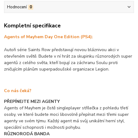
Hodnocení
0
Kompletní specifikace
Agents of Mayhem Day One Edition (PS4):
Autoři série Saints Row představují novou bláznivou akci v
otevřeném světě. Budete v ní hrát za skupinku různorodých super
agentů z celého světa, kteří bojují za záchranu Soulu proti
zničujícím plánům superpadoušské organizace Legion.
Co nás čeká?
PŘEPÍNEJTE MEZI AGENTY
Agents of Mayhem je čistě singleplayer střílečka z pohledu třetí
osoby, ve které budete moci libovolně přepínat mezi třemi super
agenty ve svém týmu. Každý agent má svůj unikátní herní styl,
speciální schopnosti i možnosti pohybu.
RŮZNORODÁ BANDA