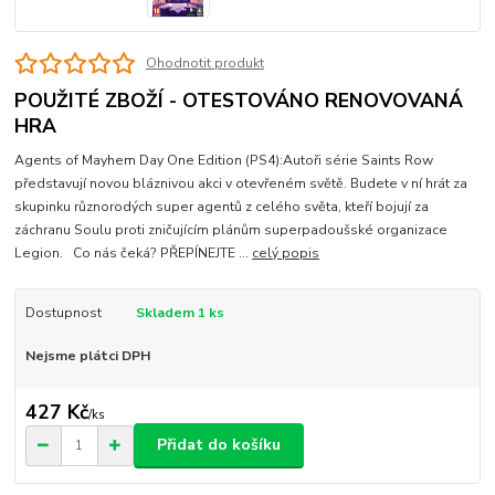
Ohodnotit produkt
POUŽITÉ ZBOŽÍ - OTESTOVÁNO RENOVOVANÁ
HRA
Agents of Mayhem Day One Edition (PS4):Autoři série Saints Row
představují novou bláznivou akci v otevřeném světě. Budete v ní hrát za
skupinku různorodých super agentů z celého světa, kteří bojují za
záchranu Soulu proti zničujícím plánům superpadoušské organizace
Legion. Co nás čeká? PŘEPÍNEJTE ...
celý popis
Dostupnost
Skladem 1 ks
Nejsme plátci DPH
427 Kč
/
ks
Přidat do košíku