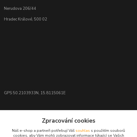
Nerudova 206/44
Hradec Králové, 500 02
GPS 50.2103933N, 15.8115061E
Kontakty
Zpracování cookies
eshop: nakupujizde
Náš e-shop a partneři potřebují Váš
souhlas
s použitím souborů
cookies, aby Vám mohli zobrazovat informace týkající se Vašich