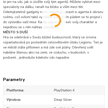
Je jen na vás, jak si složíte svůj tým agentů. Můžete vybírat mezi
specialisty na dálku, ranaři na blízko a vším mezi tím.
Odemykatelné gadgety navíc umožňují upravit si agenta k obrazu
svému, což ovlivní také vyvážení týmu a tím pádem se to projeví i
do výsledku vaší mise. Každý agent má navíc svůj charakter a
nejednou se s ním nahlas zasmějete.
MĚSTO S DUŠÍ
Hra se odehrává v Soulu blízké budoucnosti, který se zrovna
vzpamatovává po posledním celosvětovém útoku Legionu. Ten je
ve městě stále přítomen a má zde své plány. Otevřený svět
nabídne šílenou akci na zemi, ve vzduchu, v budovách, v
podzemí... jednoduše kdekoliv vás napadne.
Parametry
Platforma
PlayStation 4
Výrobce
Deep Silver